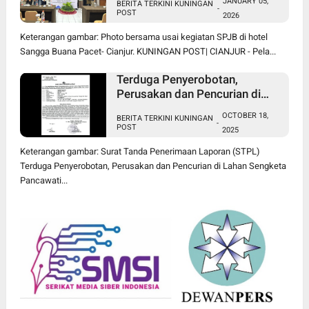
JANUARY 05,
BERITA TERKINI KUNINGAN
Sesuai HET
-
POST
2026
Keterangan gambar: Photo bersama usai kegiatan SPJB di hotel
Sangga Buana Pacet- Cianjur. KUNINGAN POST| CIANJUR - Pela...
Terduga Penyerobotan,
Perusakan dan Pencurian di
Lahan Sengketa Pancawati
OCTOBER 18,
BERITA TERKINI KUNINGAN
Bogor Dilaporkan ke Polisi
-
POST
2025
Keterangan gambar: Surat Tanda Penerimaan Laporan (STPL)
Terduga Penyerobotan, Perusakan dan Pencurian di Lahan Sengketa
Pancawati...