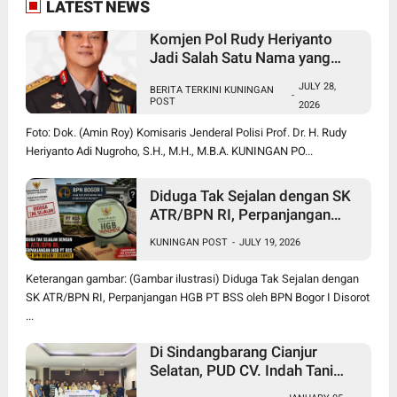
LATEST NEWS
Komjen Pol Rudy Heriyanto
Jadi Salah Satu Nama yang
Diperbincangkan dalam Bursa
JULY 28,
BERITA TERKINI KUNINGAN
Calon Kapolri
-
POST
2026
Foto: Dok. (Amin Roy) Komisaris Jenderal Polisi Prof. Dr. H. Rudy
Heriyanto Adi Nugroho, S.H., M.H., M.B.A. KUNINGAN PO...
Diduga Tak Sejalan dengan SK
ATR/BPN RI, Perpanjangan
HGB PT BSS oleh BPN Bogor I
KUNINGAN POST
-
JULY 19, 2026
Disorot
Keterangan gambar: (Gambar ilustrasi) Diduga Tak Sejalan dengan
SK ATR/BPN RI, Perpanjangan HGB PT BSS oleh BPN Bogor I Disorot
...
Di Sindangbarang Cianjur
Selatan, PUD CV. Indah Tani
Berkah Jual Pupuk Subsidi