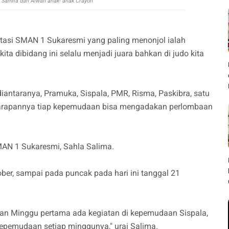
a Samila dan Alwan anak- anak Crayon
stasi SMAN 1 Sukaresmi yang paling menonjol ialah
, kita dibidang ini selalu menjadi juara bahkan di judo kita
diantaranya, Pramuka, Sispala, PMR, Risma, Paskibra, satu
, harapannya tiap kepemudaan bisa mengadakan perlombaan
AN 1 Sukaresmi, Sahla Salima.
ober, sampai pada puncak pada hari ini tanggal 21
lkan Minggu pertama ada kegiatan di kepemudaan Sispala,
 kepemudaan setiap minggunya," urai Salima.