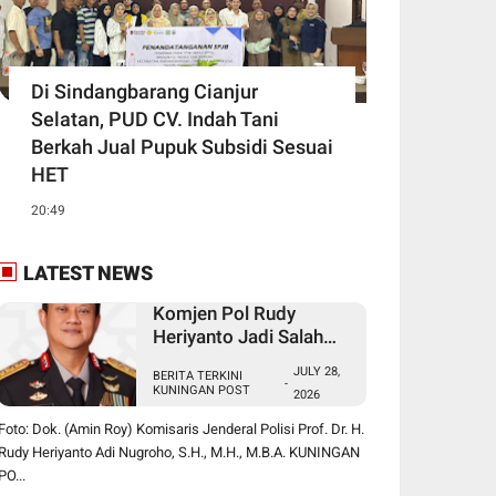
Di Sindangbarang Cianjur
Selatan, PUD CV. Indah Tani
Berkah Jual Pupuk Subsidi Sesuai
HET
20:49
LATEST NEWS
Komjen Pol Rudy
Heriyanto Jadi Salah
Satu Nama yang
JULY 28,
BERITA TERKINI
Diperbincangkan dalam
-
KUNINGAN POST
2026
Bursa Calon Kapolri
Foto: Dok. (Amin Roy) Komisaris Jenderal Polisi Prof. Dr. H.
Rudy Heriyanto Adi Nugroho, S.H., M.H., M.B.A. KUNINGAN
PO...