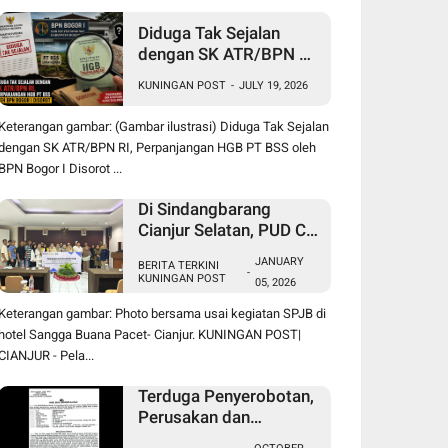
Diduga Tak Sejalan
dengan SK ATR/BPN RI,
Perpanjangan HGB PT
KUNINGAN POST
-
JULY 19, 2026
BSS oleh BPN Bogor I
Disorot
Keterangan gambar: (Gambar ilustrasi) Diduga Tak Sejalan
dengan SK ATR/BPN RI, Perpanjangan HGB PT BSS oleh
BPN Bogor I Disorot ...
Di Sindangbarang
Cianjur Selatan, PUD CV.
Indah Tani Berkah Jual
JANUARY
BERITA TERKINI
Pupuk Subsidi Sesuai
-
KUNINGAN POST
05, 2026
HET
Keterangan gambar: Photo bersama usai kegiatan SPJB di
hotel Sangga Buana Pacet- Cianjur. KUNINGAN POST|
CIANJUR - Pela...
Terduga Penyerobotan,
Perusakan dan
Pencurian di Lahan