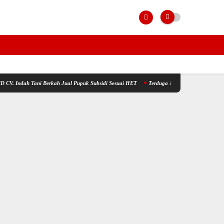
ani Berkah Jual Pupuk Subsidi Sesuai HET
Terduga Penyerobotan, Perusakan dan Pencuri