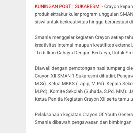
KUNINGAN POST | SUKARESMI
- Crayon kepan
produk ektrakurikuler program unggulan SMA
siswi untuk berkreativitas hingga berprestasi
Smanla menggelar kegiatan Crayon setiap tah
kreativitas internal maupun kreatifitas extern
"Terbitkan Cahaya Dengan Berkarya, Untuk Sma
Diawali dengan pemotongan nasi tumpeng oleh
Crayon XII SMAN 1 Sukaresmi dihadiri; Pengawa
M.Si). Ketua MKKS (Tapip, M.Pd). Kepala Seko
M.Pd). Komite Sekolah (Suhada, S.Pd. MM). 
Ketua Panitia Kegiatan Crayon XII serta tamu 
Pelaksanaan kegiatan Crayon Of Youth Generat
Smanla dibawah pengawasan dan bimbingan 