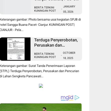
Indah Tani Berkah Jual
JANUARY
BERITA TERKINI
Pupuk Subsidi Sesuai
-
KUNINGAN POST
05, 2026
HET
Keterangan gambar: Photo bersama usai kegiatan SPJB di
hotel Sangga Buana Pacet- Cianjur. KUNINGAN POST|
CIANJUR - Pela...
Terduga Penyerobotan,
Perusakan dan
Pencurian di Lahan
OCTOBER
BERITA TERKINI
Sengketa Pancawati
-
KUNINGAN POST
18, 2025
Bogor Dilaporkan ke
Polisi
Keterangan gambar: Surat Tanda Penerimaan Laporan
(STPL) Terduga Penyerobotan, Perusakan dan Pencurian
di Lahan Sengketa Pancawati...