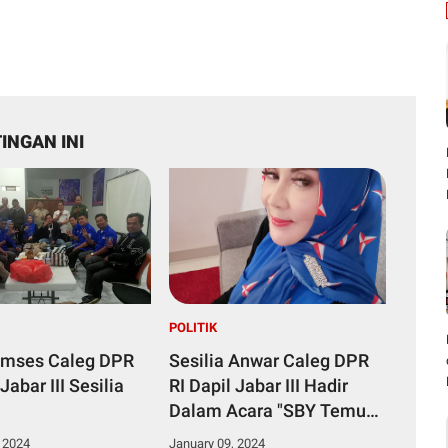
INGAN INI
POLITIK
imses Caleg DPR
Sesilia Anwar Caleg DPR
Jabar III Sesilia
RI Dapil Jabar III Hadir
Dalam Acara "SBY Temu
Masyarakat Kabupaten
 2024
January 09, 2024