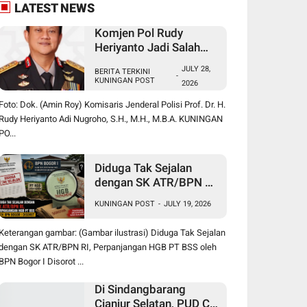
LATEST NEWS
Komjen Pol Rudy
Heriyanto Jadi Salah
Satu Nama yang
JULY 28,
BERITA TERKINI
Diperbincangkan dalam
-
KUNINGAN POST
2026
Bursa Calon Kapolri
Foto: Dok. (Amin Roy) Komisaris Jenderal Polisi Prof. Dr. H.
Rudy Heriyanto Adi Nugroho, S.H., M.H., M.B.A. KUNINGAN
PO...
Diduga Tak Sejalan
dengan SK ATR/BPN RI,
Perpanjangan HGB PT
KUNINGAN POST
-
JULY 19, 2026
BSS oleh BPN Bogor I
Disorot
Keterangan gambar: (Gambar ilustrasi) Diduga Tak Sejalan
dengan SK ATR/BPN RI, Perpanjangan HGB PT BSS oleh
BPN Bogor I Disorot ...
Di Sindangbarang
Cianjur Selatan, PUD CV.