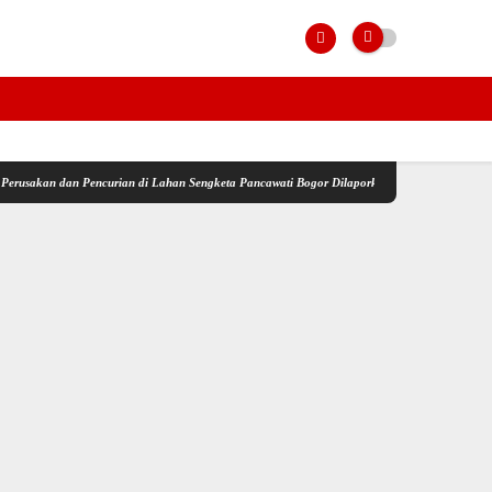
n Pencurian di Lahan Sengketa Pancawati Bogor Dilaporkan ke Polisi
Dari Kantor Desa 