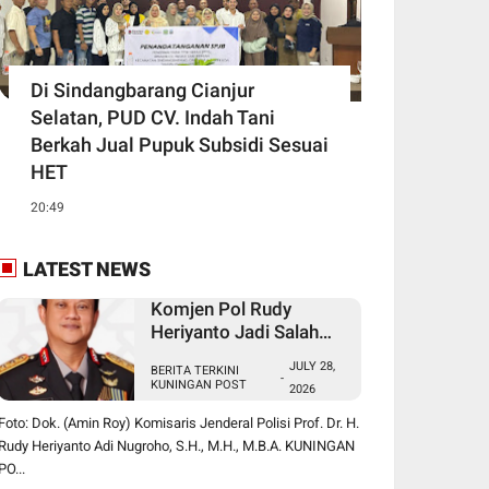
Di Sindangbarang Cianjur
Selatan, PUD CV. Indah Tani
Berkah Jual Pupuk Subsidi Sesuai
HET
20:49
LATEST NEWS
Komjen Pol Rudy
Heriyanto Jadi Salah
Satu Nama yang
JULY 28,
BERITA TERKINI
Diperbincangkan dalam
-
KUNINGAN POST
2026
Bursa Calon Kapolri
Foto: Dok. (Amin Roy) Komisaris Jenderal Polisi Prof. Dr. H.
Rudy Heriyanto Adi Nugroho, S.H., M.H., M.B.A. KUNINGAN
PO...