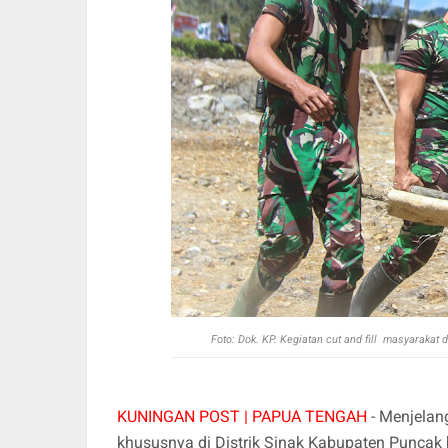
Foto: Dok. KP. Kegiatan cut and fill masyaraka
KUNINGAN POST | PAPUA TENGAH
- Menjelan
khususnya di Distrik Sinak Kabupaten Puncak