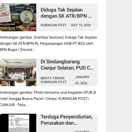
Diduga Tak Sejalan
dengan SK ATR/BPN RI,
Perpanjangan HGB PT
KUNINGAN POST
-
JULY 19, 2026
BSS oleh BPN Bogor I
Disorot
Keterangan gambar: (Gambar ilustrasi) Diduga Tak Sejalan
dengan SK ATR/BPN RI, Perpanjangan HGB PT BSS oleh
BPN Bogor I Disorot ...
Di Sindangbarang
Cianjur Selatan, PUD CV.
Indah Tani Berkah Jual
JANUARY
BERITA TERKINI
Pupuk Subsidi Sesuai
-
KUNINGAN POST
05, 2026
HET
Keterangan gambar: Photo bersama usai kegiatan SPJB di
hotel Sangga Buana Pacet- Cianjur. KUNINGAN POST|
CIANJUR - Pela...
Terduga Penyerobotan,
Perusakan dan
Pencurian di Lahan