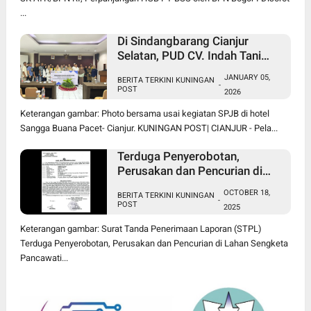
...
Di Sindangbarang Cianjur
Selatan, PUD CV. Indah Tani
Berkah Jual Pupuk Subsidi
JANUARY 05,
BERITA TERKINI KUNINGAN
Sesuai HET
-
POST
2026
Keterangan gambar: Photo bersama usai kegiatan SPJB di hotel
Sangga Buana Pacet- Cianjur. KUNINGAN POST| CIANJUR - Pela...
Terduga Penyerobotan,
Perusakan dan Pencurian di
Lahan Sengketa Pancawati
OCTOBER 18,
BERITA TERKINI KUNINGAN
Bogor Dilaporkan ke Polisi
-
POST
2025
Keterangan gambar: Surat Tanda Penerimaan Laporan (STPL)
Terduga Penyerobotan, Perusakan dan Pencurian di Lahan Sengketa
Pancawati...