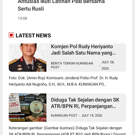
Antusias Ikuti Latihan PBB Bersama
Sertu Rusli
13:08
LATEST NEWS
Komjen Pol Rudy Heriyanto
Jadi Salah Satu Nama yang
Diperbincangkan dalam Bursa
JULY 28,
BERITA TERKINI KUNINGAN
Calon Kapolri
-
POST
2026
Foto: Dok. (Amin Roy) Komisaris Jenderal Polisi Prof. Dr. H. Rudy
Heriyanto Adi Nugroho, S.H., M.H., M.B.A. KUNINGAN PO...
Diduga Tak Sejalan dengan SK
ATR/BPN RI, Perpanjangan
HGB PT BSS oleh BPN Bogor I
KUNINGAN POST
-
JULY 19, 2026
Disorot
Keterangan gambar: (Gambar ilustrasi) Diduga Tak Sejalan dengan
SK ATR/BPN RI, Perpanjangan HGB PT BSS oleh BPN Bogor I Disorot