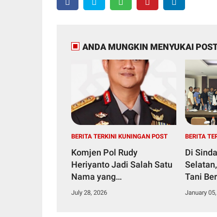
ANDA MUNGKIN MENYUKAI POST
BERITA TERKINI KUNINGAN POST
BERITA TE
Komjen Pol Rudy
Di Sind
Heriyanto Jadi Salah Satu
Selatan
Nama yang
Tani Be
Diperbincangkan dalam
Subsidi
July 28, 2026
January 05,
Bursa Calon Kapolri