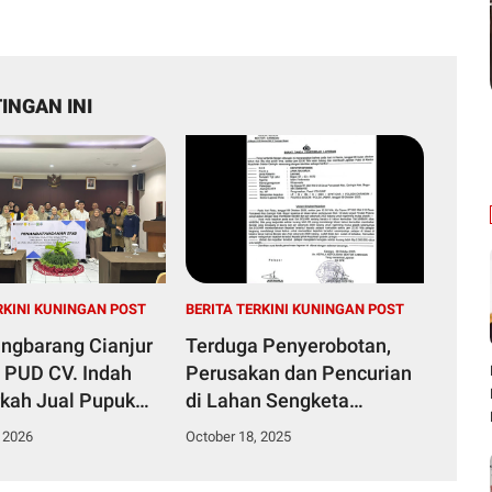
INGAN INI
RKINI KUNINGAN POST
BERITA TERKINI KUNINGAN POST
angbarang Cianjur
Terduga Penyerobotan,
, PUD CV. Indah
Perusakan dan Pencurian
rkah Jual Pupuk
di Lahan Sengketa
 Sesuai HET
Pancawati Bogor
 2026
October 18, 2025
Dilaporkan ke Polisi