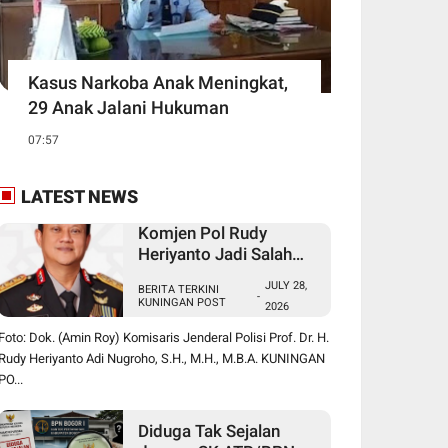
Kasus Narkoba Anak Meningkat,
29 Anak Jalani Hukuman
07:57
LATEST NEWS
Komjen Pol Rudy
Heriyanto Jadi Salah
Satu Nama yang
JULY 28,
BERITA TERKINI
Diperbincangkan dalam
-
KUNINGAN POST
2026
Bursa Calon Kapolri
Foto: Dok. (Amin Roy) Komisaris Jenderal Polisi Prof. Dr. H.
Rudy Heriyanto Adi Nugroho, S.H., M.H., M.B.A. KUNINGAN
PO...
Diduga Tak Sejalan