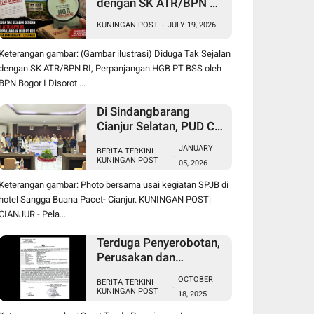
dengan SK ATR/BPN RI,
Perpanjangan HGB PT
KUNINGAN POST
-
JULY 19, 2026
BSS oleh BPN Bogor I
Disorot
Keterangan gambar: (Gambar ilustrasi) Diduga Tak Sejalan
dengan SK ATR/BPN RI, Perpanjangan HGB PT BSS oleh
BPN Bogor I Disorot ...
Di Sindangbarang
Cianjur Selatan, PUD CV.
Indah Tani Berkah Jual
JANUARY
BERITA TERKINI
Pupuk Subsidi Sesuai
-
KUNINGAN POST
05, 2026
HET
Keterangan gambar: Photo bersama usai kegiatan SPJB di
hotel Sangga Buana Pacet- Cianjur. KUNINGAN POST|
CIANJUR - Pela...
Terduga Penyerobotan,
Perusakan dan
Pencurian di Lahan
OCTOBER
BERITA TERKINI
Sengketa Pancawati
-
KUNINGAN POST
18, 2025
Bogor Dilaporkan ke