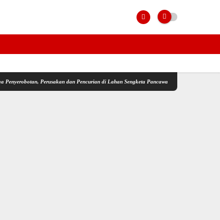
n, Perusakan dan Pencurian di Lahan Sengketa Pancawati Bogor Dilaporkan ke Polisi
Da