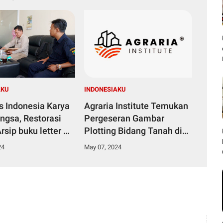
AKU
INDONESIAKU
s Indonesia Karya
Agraria Institute Temukan
ngsa, Restorasi
Pergeseran Gambar
Arsip buku letter C
Plotting Bidang Tanah di
Kota Bogor, Temuan nya
24
May 07, 2024
akan dilaporkan ke AHY