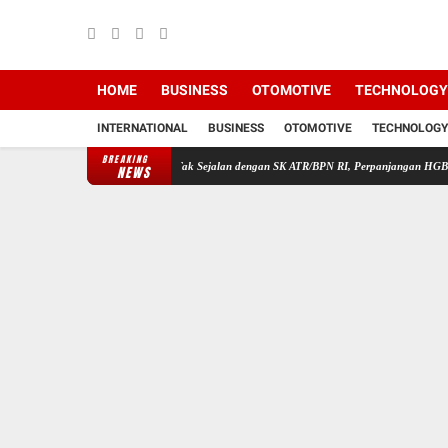
HOME
BUSINESS
OTOMOTIVE
TECHNOLOGY
INTERNATIONAL
BUSINESS
OTOMOTIVE
TECHNOLOGY
BREAKING
n Kapolri
Diduga Tak Sejalan dengan SK ATR/BPN RI, Perpanjangan HGB PT BSS oleh B
NEWS