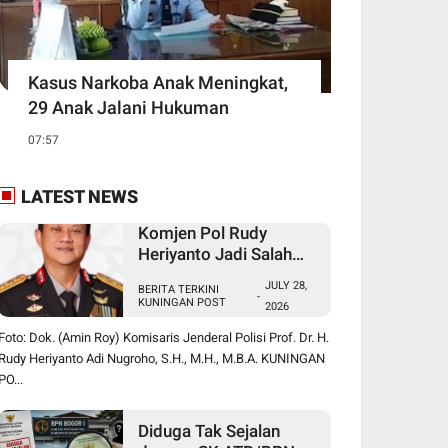
Kasus Narkoba Anak Meningkat,
29 Anak Jalani Hukuman
07:57
LATEST NEWS
Komjen Pol Rudy
Heriyanto Jadi Salah
Satu Nama yang
JULY 28,
BERITA TERKINI
Diperbincangkan dalam
-
KUNINGAN POST
2026
Bursa Calon Kapolri
Foto: Dok. (Amin Roy) Komisaris Jenderal Polisi Prof. Dr. H.
Rudy Heriyanto Adi Nugroho, S.H., M.H., M.B.A. KUNINGAN
PO...
Diduga Tak Sejalan