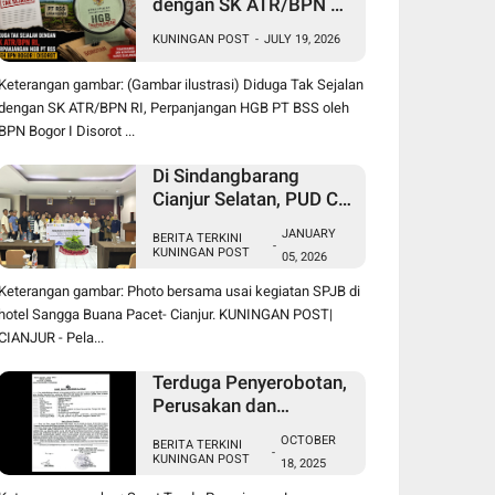
dengan SK ATR/BPN RI,
Perpanjangan HGB PT
KUNINGAN POST
-
JULY 19, 2026
BSS oleh BPN Bogor I
Disorot
Keterangan gambar: (Gambar ilustrasi) Diduga Tak Sejalan
dengan SK ATR/BPN RI, Perpanjangan HGB PT BSS oleh
BPN Bogor I Disorot ...
Di Sindangbarang
Cianjur Selatan, PUD CV.
Indah Tani Berkah Jual
JANUARY
BERITA TERKINI
Pupuk Subsidi Sesuai
-
KUNINGAN POST
05, 2026
HET
Keterangan gambar: Photo bersama usai kegiatan SPJB di
hotel Sangga Buana Pacet- Cianjur. KUNINGAN POST|
CIANJUR - Pela...
Terduga Penyerobotan,
Perusakan dan
Pencurian di Lahan
OCTOBER
BERITA TERKINI
Sengketa Pancawati
-
KUNINGAN POST
18, 2025
Bogor Dilaporkan ke