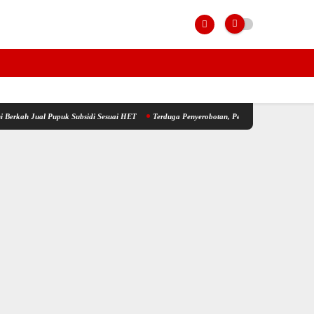
 Pupuk Subsidi Sesuai HET
Terduga Penyerobotan, Perusakan dan Pencurian di Lahan Sen