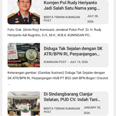
Komjen Pol Rudy Heriyanto
Jadi Salah Satu Nama yang
Diperbincangkan dalam Bursa
JULY 28,
BERITA TERKINI KUNINGAN
Calon Kapolri
-
POST
2026
Foto: Dok. (Amin Roy) Komisaris Jenderal Polisi Prof. Dr. H. Rudy
Heriyanto Adi Nugroho, S.H., M.H., M.B.A. KUNINGAN PO...
Diduga Tak Sejalan dengan SK
ATR/BPN RI, Perpanjangan
HGB PT BSS oleh BPN Bogor I
KUNINGAN POST
-
JULY 19, 2026
Disorot
Keterangan gambar: (Gambar ilustrasi) Diduga Tak Sejalan dengan
SK ATR/BPN RI, Perpanjangan HGB PT BSS oleh BPN Bogor I Disorot
...
Di Sindangbarang Cianjur
Selatan, PUD CV. Indah Tani
Berkah Jual Pupuk Subsidi
JANUARY 05,
BERITA TERKINI KUNINGAN
Sesuai HET
-
POST
2026