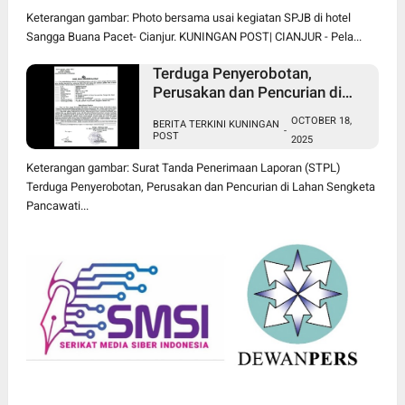
Keterangan gambar: Photo bersama usai kegiatan SPJB di hotel
Sangga Buana Pacet- Cianjur. KUNINGAN POST| CIANJUR - Pela...
Terduga Penyerobotan,
Perusakan dan Pencurian di
Lahan Sengketa Pancawati
OCTOBER 18,
BERITA TERKINI KUNINGAN
Bogor Dilaporkan ke Polisi
-
POST
2025
Keterangan gambar: Surat Tanda Penerimaan Laporan (STPL)
Terduga Penyerobotan, Perusakan dan Pencurian di Lahan Sengketa
Pancawati...