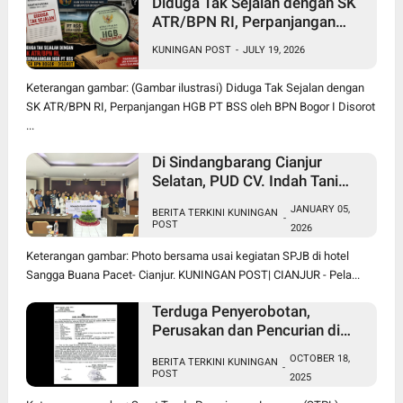
Diduga Tak Sejalan dengan SK
ATR/BPN RI, Perpanjangan
HGB PT BSS oleh BPN Bogor I
KUNINGAN POST
-
JULY 19, 2026
Disorot
Keterangan gambar: (Gambar ilustrasi) Diduga Tak Sejalan dengan
SK ATR/BPN RI, Perpanjangan HGB PT BSS oleh BPN Bogor I Disorot
...
Di Sindangbarang Cianjur
Selatan, PUD CV. Indah Tani
Berkah Jual Pupuk Subsidi
JANUARY 05,
BERITA TERKINI KUNINGAN
Sesuai HET
-
POST
2026
Keterangan gambar: Photo bersama usai kegiatan SPJB di hotel
Sangga Buana Pacet- Cianjur. KUNINGAN POST| CIANJUR - Pela...
Terduga Penyerobotan,
Perusakan dan Pencurian di
Lahan Sengketa Pancawati
OCTOBER 18,
BERITA TERKINI KUNINGAN
Bogor Dilaporkan ke Polisi
-
POST
2025