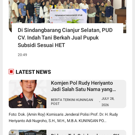
Di Sindangbarang Cianjur Selatan, PUD
CV. Indah Tani Berkah Jual Pupuk
Subsidi Sesuai HET
20:49
LATEST NEWS
Komjen Pol Rudy Heriyanto
Jadi Salah Satu Nama yang
Diperbincangkan dalam Bursa
JULY 28,
BERITA TERKINI KUNINGAN
Calon Kapolri
-
POST
2026
Foto: Dok. (Amin Roy) Komisaris Jenderal Polisi Prof. Dr. H. Rudy
Heriyanto Adi Nugroho, S.H., M.H., M.B.A. KUNINGAN PO...