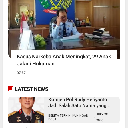
Kasus Narkoba Anak Meningkat, 29 Anak
Jalani Hukuman
07:57
LATEST NEWS
Komjen Pol Rudy Heriyanto
Jadi Salah Satu Nama yang
Diperbincangkan dalam Bursa
JULY 28,
BERITA TERKINI KUNINGAN
Calon Kapolri
-
POST
2026