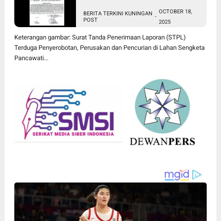
Lahan Sengketa Pancawati
OCTOBER 18,
BERITA TERKINI KUNINGAN
Bogor Dilaporkan ke Polisi
-
POST
2025
Keterangan gambar: Surat Tanda Penerimaan Laporan (STPL)
Terduga Penyerobotan, Perusakan dan Pencurian di Lahan Sengketa
Pancawati...