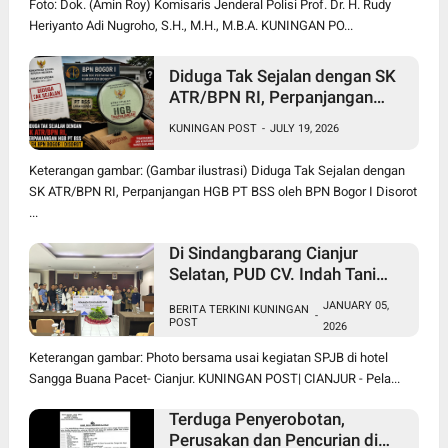
Foto: Dok. (Amin Roy) Komisaris Jenderal Polisi Prof. Dr. H. Rudy
Heriyanto Adi Nugroho, S.H., M.H., M.B.A. KUNINGAN PO...
Diduga Tak Sejalan dengan SK
ATR/BPN RI, Perpanjangan
HGB PT BSS oleh BPN Bogor I
KUNINGAN POST
-
JULY 19, 2026
Disorot
Keterangan gambar: (Gambar ilustrasi) Diduga Tak Sejalan dengan
SK ATR/BPN RI, Perpanjangan HGB PT BSS oleh BPN Bogor I Disorot
...
Di Sindangbarang Cianjur
Selatan, PUD CV. Indah Tani
Berkah Jual Pupuk Subsidi
JANUARY 05,
BERITA TERKINI KUNINGAN
Sesuai HET
-
POST
2026
Keterangan gambar: Photo bersama usai kegiatan SPJB di hotel
Sangga Buana Pacet- Cianjur. KUNINGAN POST| CIANJUR - Pela...
Terduga Penyerobotan,
Perusakan dan Pencurian di