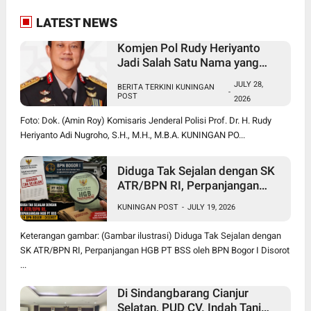
LATEST NEWS
Komjen Pol Rudy Heriyanto
Jadi Salah Satu Nama yang
Diperbincangkan dalam Bursa
JULY 28,
BERITA TERKINI KUNINGAN
Calon Kapolri
-
POST
2026
Foto: Dok. (Amin Roy) Komisaris Jenderal Polisi Prof. Dr. H. Rudy
Heriyanto Adi Nugroho, S.H., M.H., M.B.A. KUNINGAN PO...
Diduga Tak Sejalan dengan SK
ATR/BPN RI, Perpanjangan
HGB PT BSS oleh BPN Bogor I
KUNINGAN POST
-
JULY 19, 2026
Disorot
Keterangan gambar: (Gambar ilustrasi) Diduga Tak Sejalan dengan
SK ATR/BPN RI, Perpanjangan HGB PT BSS oleh BPN Bogor I Disorot
...
Di Sindangbarang Cianjur
Selatan, PUD CV. Indah Tani