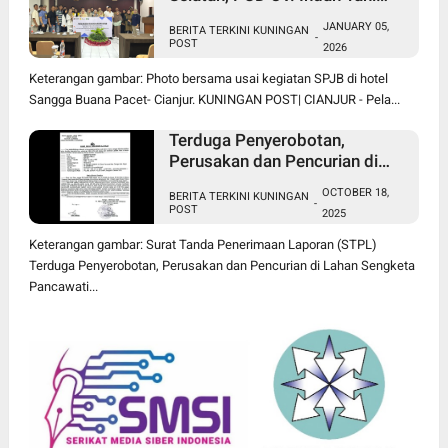
Berkah Jual Pupuk Subsidi
JANUARY 05,
BERITA TERKINI KUNINGAN
Sesuai HET
-
POST
2026
Keterangan gambar: Photo bersama usai kegiatan SPJB di hotel
Sangga Buana Pacet- Cianjur. KUNINGAN POST| CIANJUR - Pela...
Terduga Penyerobotan,
Perusakan dan Pencurian di
Lahan Sengketa Pancawati
OCTOBER 18,
BERITA TERKINI KUNINGAN
Bogor Dilaporkan ke Polisi
-
POST
2025
Keterangan gambar: Surat Tanda Penerimaan Laporan (STPL)
Terduga Penyerobotan, Perusakan dan Pencurian di Lahan Sengketa
Pancawati...