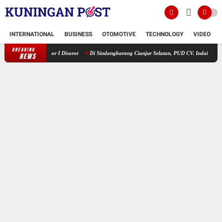
INTERNATIONAL
BUSINESS
OTOMOTIVE
TECHNOLOGY
VIDEO
BREAKING
BPN Bogor I Disorot
Di Sindangbarang Cianjur Selatan, PUD CV. Indah Tani Berkah Jua
NEWS