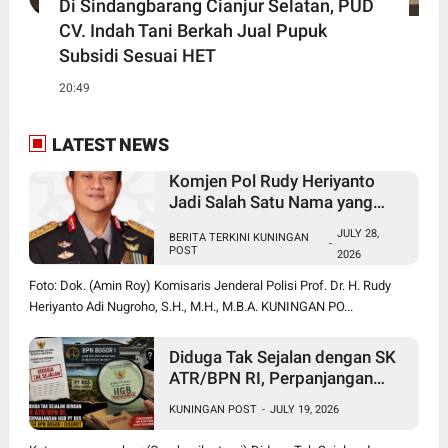
Di Sindangbarang Cianjur Selatan, PUD
CV. Indah Tani Berkah Jual Pupuk
Subsidi Sesuai HET
20:49
LATEST NEWS
Komjen Pol Rudy Heriyanto
Jadi Salah Satu Nama yang
Diperbincangkan dalam Bursa
JULY 28,
BERITA TERKINI KUNINGAN
Calon Kapolri
-
POST
2026
Foto: Dok. (Amin Roy) Komisaris Jenderal Polisi Prof. Dr. H. Rudy
Heriyanto Adi Nugroho, S.H., M.H., M.B.A. KUNINGAN PO...
Diduga Tak Sejalan dengan SK
ATR/BPN RI, Perpanjangan
HGB PT BSS oleh BPN Bogor I
KUNINGAN POST
-
JULY 19, 2026
Disorot